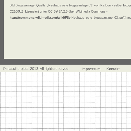
Bild:Biogasanlage; Quelle:
„Neuhaus oste biogasanlage 03“ von Ra Boe - selbst fotogr
C2100UZ. Lizenziert unter CC BY-SA 2.5 über Wikimedia Commons -
http://commons.wikimedia.org/wiki/File
:Neuhaus_oste_biogasanlage_03.jpg#/med
© mascil project, 2013. All rights reserved
Impressum
Kontakt